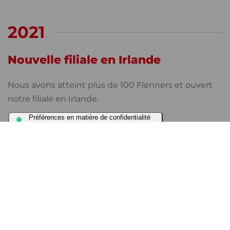
2021
Nouvelle filiale en Irlande
Nous avons atteint plus de 100 Flenners et ouvert
notre filiale en Irlande.
2020
20 ans de Flen Health
Nous avons célébré les 20 ans de Flen Health ! 20
ans de réussite dans l’apport de solutions médicales
répondant aux besoins réels des patients.
®