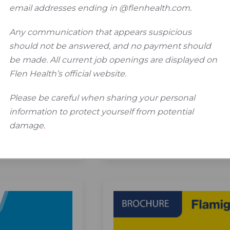
email addresses ending in @flenhealth.com.
Any communication that appears suspicious
®
n d’un
Flaminal
répond
should not be answered, and no payment should
®
lgingel
-
tous les aspects d
be made. All current job openings are displayed on
Flen Health’s official website.
TIMES
ique
Please be careful when sharing your personal
d’escarres
information to protect yourself from potential
damage
.
GER
TÉLÉCHARGER