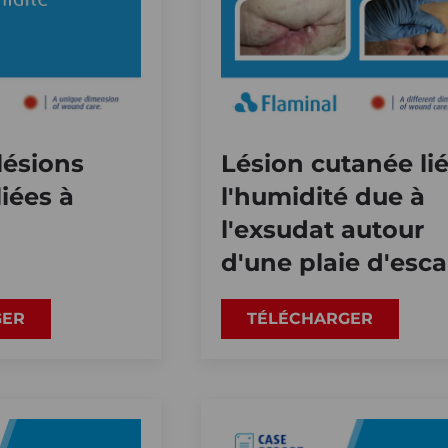
lésions
Lésion cutanée lié
iées à
l'humidité due à
l'exsudat autour
d'une plaie d'esca
GER
TÉLÉCHARGER