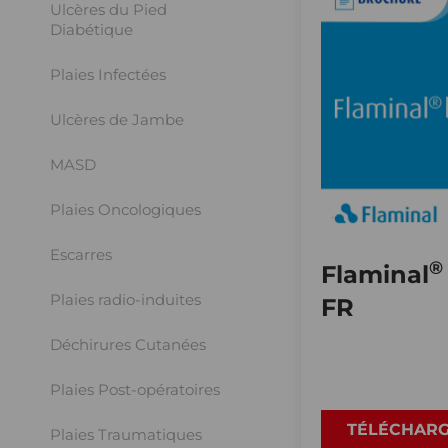
Ulcères du Pied
Diabétique
Plaies Infectées
Ulcères de Jambe
MASD
Plaies Oncologiques
Escarres
®
Flaminal
Plaies radio-induites
FR
Déchirures Cutanées
Plaies Post-opératoires
TÉLÉCHAR
Plaies Traumatiques