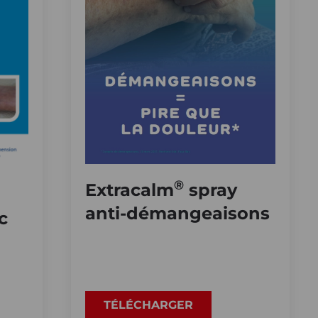
®
Extracalm
spray
anti-démangeaisons
c
TÉLÉCHARGER