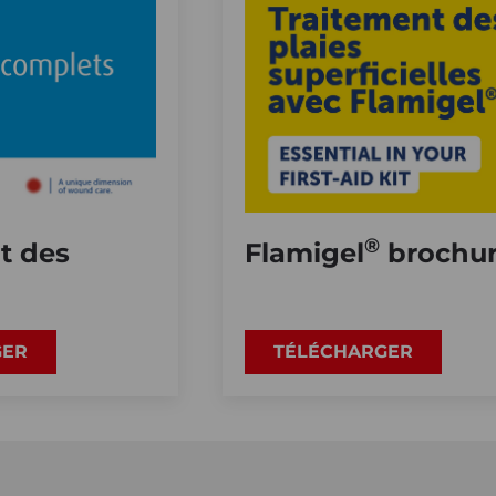
®
t des
Flamigel
brochu
GER
TÉLÉCHARGER