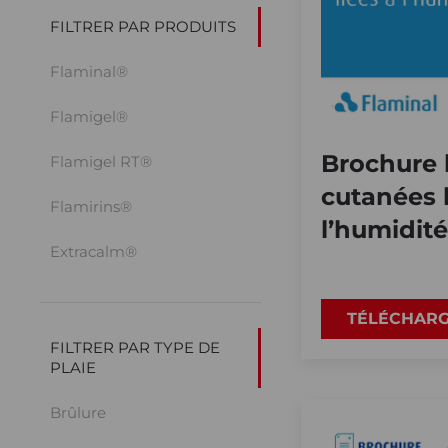
FILTRER PAR PRODUITS
Flaminal®
Flamigel®
Brochure 
Flamigel RT®
cutanées l
Flamirins®
l’humidité
Extracalm®
TÉLÉCHAR
FILTRER PAR TYPE DE
PLAIE
Brûlure