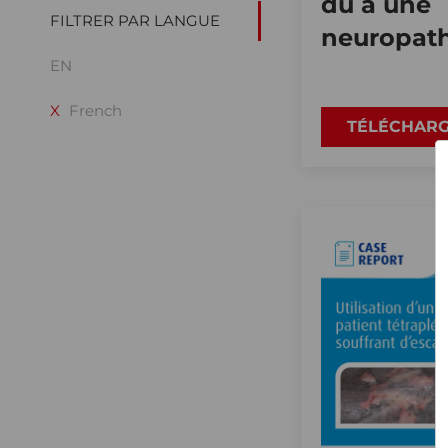
dû à une
FILTRER PAR LANGUE
neuropath
EN
X
French
TÉLÉCHAR