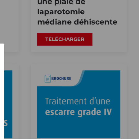
une plaie de
laparotomie
médiane déhiscente
TÉLÉCHARGER
×