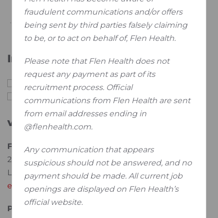
fraudulent communications and/or offers
being sent by third parties falsely claiming
to be, or to act on behalf of, Flen Health.
Info
Please note that Flen Health does not
request any payment as part of its
=
Office
recruitment process. Official
=
Distribution
communications from Flen Health are sent
from email addresses ending in
votre contact pour Algeria
@flenhealth.com.
Flen Health SA
Any communication that appears
29, Rue Henri Koch
suspicious should not be answered, and no
L-4354 Esch-sur-Alzette
payment should be made. All current job
export@flenhealth.com
openings are displayed on Flen Health’s
official website.
®
Products available in Algeria:
Restorgel