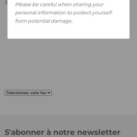
®
(Flamigel
)
Please be careful when sharing your
personal information to protect yourself
from potential damage
.
S'abonner à notre newsletter