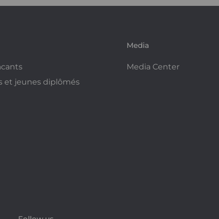
Media
acants
Media Center
s et jeunes diplômés
Follow us